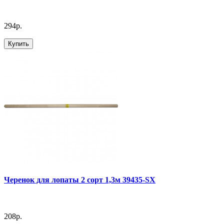
294р.
Купить
Черенок для лопаты 2 сорт 1,3м 39435-SХ
208р.