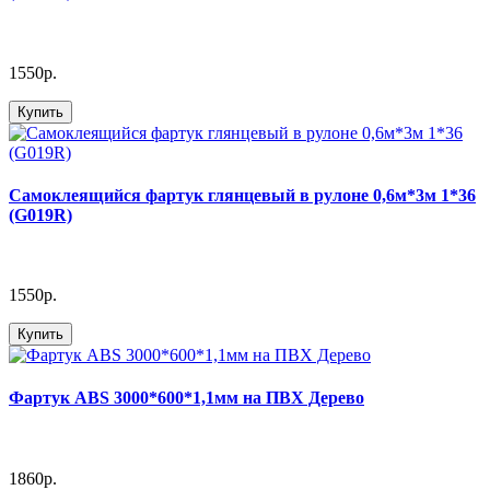
1550р.
Купить
Самоклеящийся фартук глянцевый в рулоне 0,6м*3м 1*36
(G019R)
1550р.
Купить
Фартук АВS 3000*600*1,1мм на ПВХ Дерево
1860р.