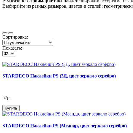
В магазине
Строймаркет
вы найдёте широкий ассортимент ка
Выбирайте из разных размеров, цветов и стилей: геометричес
Сортировка:
Показать:
STARDECO Наклейки PS (3Д, цвет зеркало серебро)
57р.
Купить
STARDECO Наклейки PS (Меандр, цвет зеркало серебро)