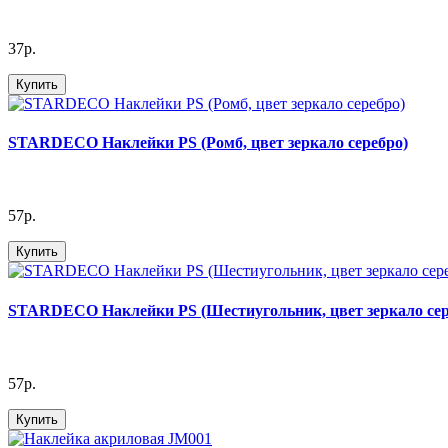
37р.
Купить
STARDECO Наклейки PS (Ромб, цвет зеркало серебро)
57р.
Купить
STARDECO Наклейки PS (Шестиугольник, цвет зеркало сер
57р.
Купить