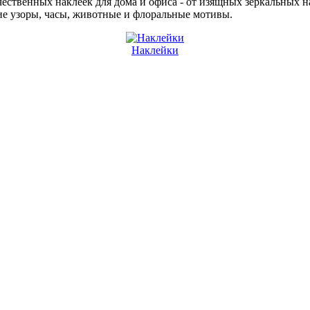
чественных наклеек для дома и офиса - от изящных зеркальных
кие узоры, часы, животные и флоральные мотивы.
Наклейки