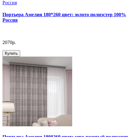
Портьера Амелия 180*260 цвет: золото полиэстер 100%
Россия
2070р.
Купить
Портьера Амелия 180*260 цвет: серо-розовый полиэстер