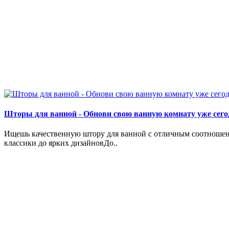
Шторы для ванной - Обнови свою ванную комнату уже сего
Ищешь качественную штору для ванной с отличным соотношени
классики до ярких дизайновДо..