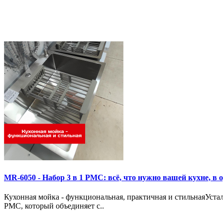
MR-6050 - Набор 3 в 1 РМС: всё, что нужно вашей кухне, в 
Кухонная мойка - функциональная, практичная и стильнаяУста
РМС, который объединяет с..