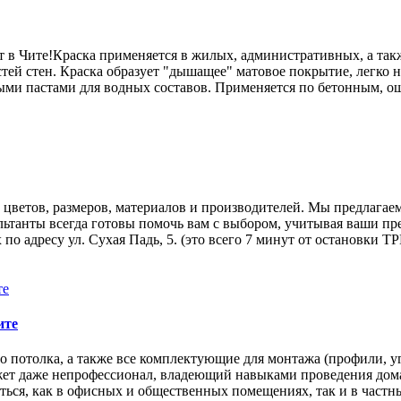
ет в Чите!Краска применяется в жилых, административных, а т
ей стен. Краска образует "дышащее" матовое покрытие, легко на
ыми пастами для водных составов. Применяется по бетонным, о
цветов, размеров, материалов и производителей. Мы предлагаем
ьтанты всегда готовы помочь вам с выбором, учитывая ваши пр
о адресу ул. Сухая Падь, 5. (это всего 7 минут от остановки ТР
ите
о потолка, а также все комплектующие для монтажа (профили, 
ожет даже непрофессионал, владеющий навыками проведения дом
ться, как в офисных и общественных помещениях, так и в част