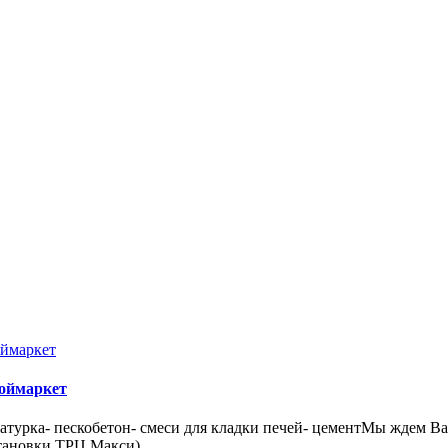
роймаркет
атурка- пескобетон- смеси для кладки печей- цементМы ждем Ва
становки ТРЦ Макси)..