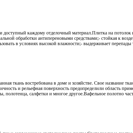
и доступный каждому отделочный материал.Плитка на потолок и
циальной обработки антипереновыми средствами;- стойкая к возд
ользовать в условиях высокой влажности;- выдерживает перепады 
нная ткань востребована в доме и хозяйстве. Свое название тка
пичность и рельефная поверхность предопределили область при
ы, полотенца, салфетки и многое другое.Вафельное полотно част