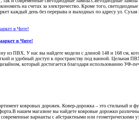
27, так и современные светодиодные лампы.Светодиодные ламп
кономить на счетах за электричество. Кроме того, светодиодны
т каждый день без перерыва и выходных по адресу ул. Сухая Пад
маркет в Чите!
ну из ПВХ. У нас вы найдете модели с длиной 148 и 168 см, ко
ий и удобный доступ к пространству под ванной. Цельная ПВХ 
зайном, который достигается благодаря использованию УФ-печат
ортимент ковровых дорожек. Ковер-дорожка – это стильный и ф
форта.В нашем магазине вы найдете ковровые дорожки различных
 современные варианты с абстрактными или геометрическими уз