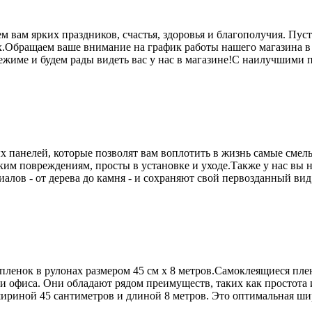
 вам ярких праздников, счастья, здоровья и благополучия. Пус
Обращаем ваше внимание на график работы нашего магазина в пра
ежиме и будем рады видеть вас у нас в магазине!С наилучшими
х панелей, которые позволят вам воплотить в жизнь самые сме
ким повреждениям, просты в установке и уходе.Также у нас вы
лов - от дерева до камня - и сохраняют свой первозданный вид
ленок в рулонах размером 45 см х 8 метров.Самоклеящиеся плен
ли офиса. Они обладают рядом преимуществ, таких как простота
ириной 45 сантиметров и длиной 8 метров. Это оптимальная шир