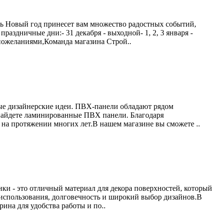
ть Новый год принесет вам множество радостных событий,
здничные дни:- 31 декабря - выходной- 1, 2, 3 января -
 пожеланиями,Команда магазина Строй..
лые дизайнерские идеи. ПВХ-панели обладают рядом
 найдете ламинированные ПВХ панели. Благодаря
 на протяжении многих лет.В нашем магазине вы сможете ..
ки - это отличный материал для декора поверхностей, который
 использования, долговечность и широкий выбор дизайнов.В
ина для удобства работы и по..