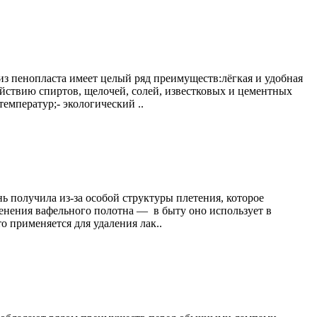
з пенопласта имеет целый ряд преимуществ:лёгкая и удобная
ействию спиртов, щелочей, солей, известковых и цементных
температур;- экологический ..
нь получила из-за особой структуры плетения, которое
менения вафельного полотна — в быту оно использует в
о применяется для удаления лак..