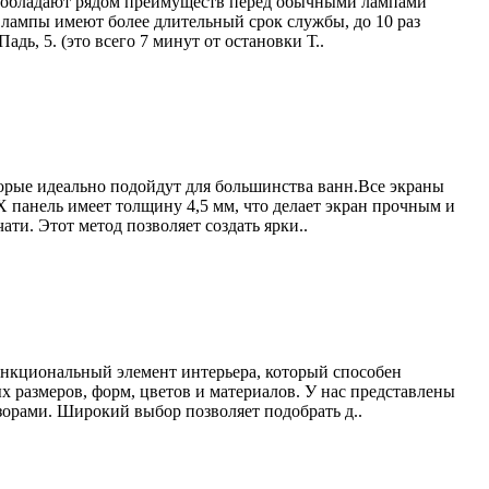
ы обладают рядом преимуществ перед обычными лампами
е лампы имеют более длительный срок службы, до 10 раз
ь, 5. (это всего 7 минут от остановки Т..
торые идеально подойдут для большинства ванн.Все экраны
панель имеет толщину 4,5 мм, что делает экран прочным и
и. Этот метод позволяет создать ярки..
ункциональный элемент интерьера, который способен
 размеров, форм, цветов и материалов. У нас представлены
орами. Широкий выбор позволяет подобрать д..