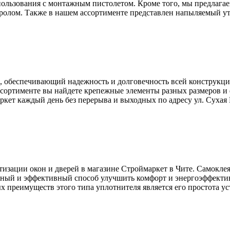
ользования с монтажным пистолетом. Кроме того, мы предлагаем
ролом. Также в нашем ассортименте представлен напыляемый ут
, обеспечивающий надежность и долговечность всей конструкции
ссортименте вы найдете крепежные элементы разных размеров и 
ет каждый день без перерыва и выходных по адресу ул. Сухая Пад
тизации окон и дверей в магазине Строймаркет в Чите. Самокл
ежный и эффективный способ улучшить комфорт и энергоэффекти
реимуществ этого типа уплотнителя является его простота уста