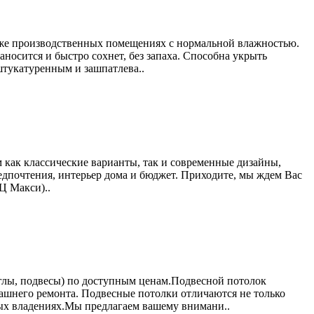
акже производственных помещениях с нормальной влажностью.
носится и быстро сохнет, без запаха. Способна укрыть
штукатуренным и зашпатлева..
 как классические варианты, так и современные дизайны,
едпочтения, интерьер дома и бюджет. Приходите, мы ждем Вас
Ц Макси)..
углы, подвесы) по доступным ценам.Подвесной потолок
ашнего ремонта. Подвесные потолки отличаются не только
ных владениях.Мы предлагаем вашему внимани..