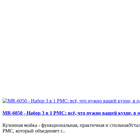
MR-6050 - Набор 3 в 1 РМС: всё, что нужно вашей кухне, в 
Кухонная мойка - функциональная, практичная и стильнаяУста
РМС, который объединяет с..