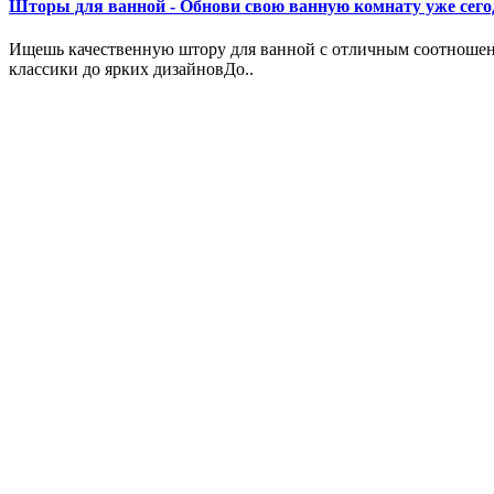
Шторы для ванной - Обнови свою ванную комнату уже сего
Ищешь качественную штору для ванной с отличным соотношени
классики до ярких дизайновДо..