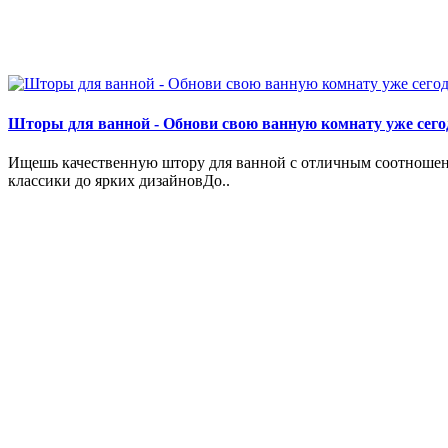
Шторы для ванной - Обнови свою ванную комнату уже сего
Ищешь качественную штору для ванной с отличным соотношени
классики до ярких дизайновДо..