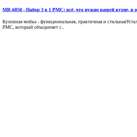
MR-6050 - Набор 3 в 1 РМС: всё, что нужно вашей кухне, в 
Кухонная мойка - функциональная, практичная и стильнаяУста
РМС, который объединяет с..